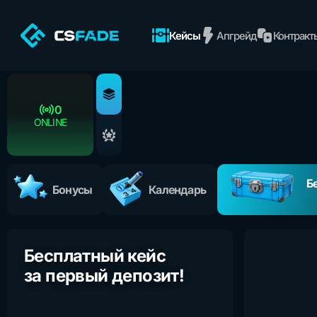
Кейсы
Апгрейд
Контракт
0
ONLINE
Б
Бонусы
Календарь
Бесплатный кейс
за первый депозит!