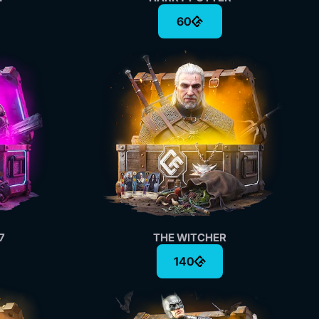
60
7
THE WITCHER
140