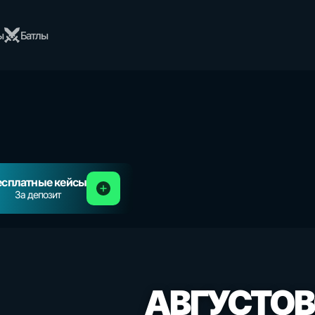
ы
Батлы
есплатные кейсы
За депозит
АВГУСТО