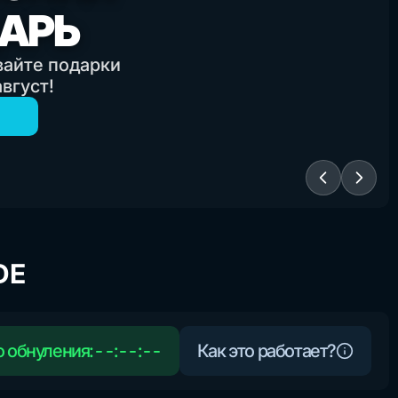
АРЬ
вайте подарки
август
!
DE
 обнуления:
--:--:--
Как это работает?