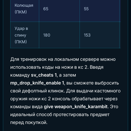
Низ
Колющая
65
55
ско
(ПКМ)
ата
Удар в
Мгн
спину
180
153
уби
(ПКМ)
Для тренировок на локальном сервере можно
использовать коды на ножи в кс 2. Введя
команду
sv_cheats 1
, а затем
mp_drop_knife_enable 1
, вы сможете выбросить
свой дефолтный клинок. Для выдачи кастомного
оружия ножи кс 2 консоль обрабатывает через
команды вида
give weapon_knife_karambit
. Это
идеальный способ протестировать предмет
перед покупкой.