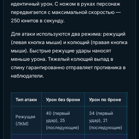
идентичный урон. С ножом в руках персонаж
передвигается с максимальной скоростью —
250 юнитов в секунду.
Для атаки используются два режима: режущий
(левая кнопка мыши) и колющий (правая кнопка
мыши). Быстрые режущие удары наносят
меньше урона. Тяжелый колющий выпад в
спину гарантированно отправляет противника в
наблюдатели.
Тип атаки
Урон без брони
Урон по броне
Ос
40 (первый
34 (первый
Выс
Режущая
удар), 25
удар), 21
ско
(ЛКМ)
(последующие)
(последующие)
ата