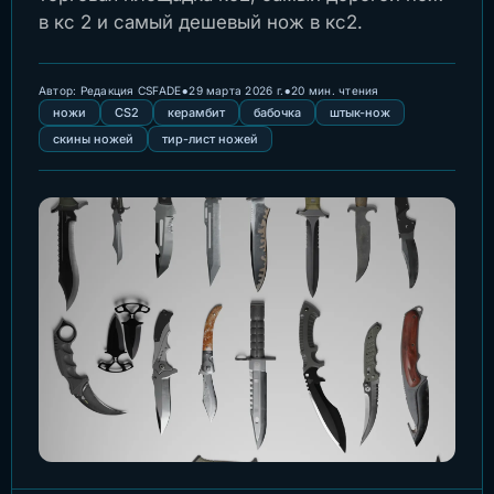
в кс 2 и самый дешевый нож в кс2.
•
•
Автор:
Редакция CSFADE
29 марта 2026 г.
20 мин. чтения
ножи
CS2
керамбит
бабочка
штык-нож
скины ножей
тир-лист ножей