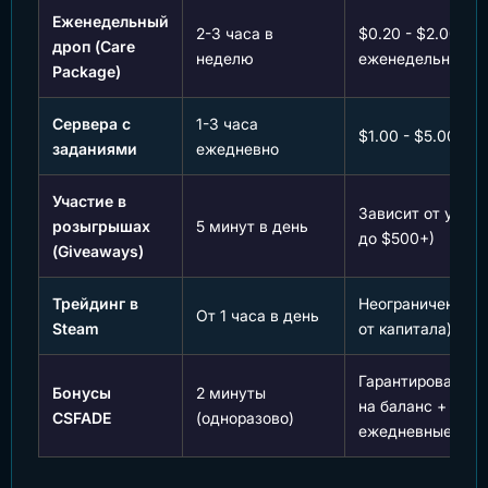
Еженедельный
2-3 часа в
$0.20 - $2.00
дроп (Care
неделю
еженедельно
Package)
Сервера с
1-3 часа
$1.00 - $5.00 в 
заданиями
ежедневно
Участие в
Зависит от удачи
розыгрышах
5 минут в день
до $500+)
(Giveaways)
Трейдинг в
Неограниченно (
От 1 часа в день
Steam
от капитала)
Гарантированны
Бонусы
2 минуты
на баланс +
CSFADE
(одноразово)
ежедневные кей