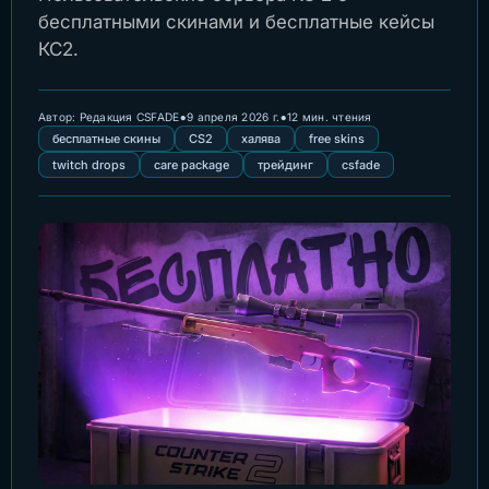
бесплатными скинами и бесплатные кейсы
КС2.
•
•
Автор:
Редакция CSFADE
9 апреля 2026 г.
12 мин. чтения
бесплатные скины
CS2
халява
free skins
twitch drops
care package
трейдинг
csfade